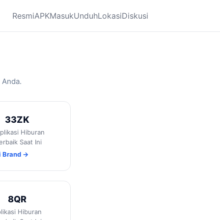
Resmi
APK
Masuk
Unduh
Lokasi
Diskusi
k Anda.
33ZK
plikasi Hiburan
rbaik Saat Ini
i Brand →
8QR
likasi Hiburan