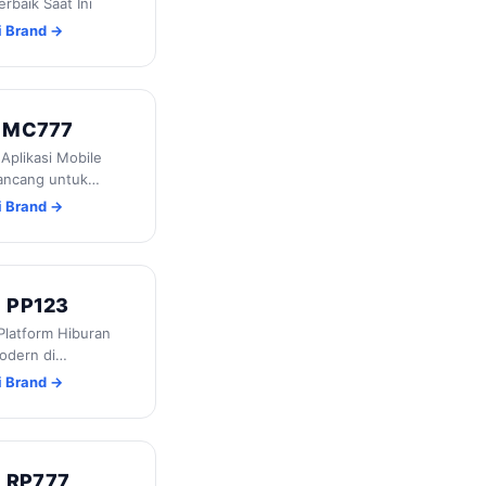
rbaik Saat Ini
i Brand →
MC777
Aplikasi Mobile
ancang untuk
man Lancar
i Brand →
PP123
Platform Hiburan
Modern di
man
i Brand →
RP777