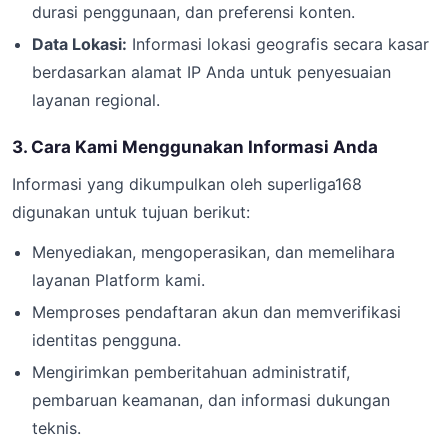
durasi penggunaan, dan preferensi konten.
Data Lokasi:
Informasi lokasi geografis secara kasar
berdasarkan alamat IP Anda untuk penyesuaian
layanan regional.
3. Cara Kami Menggunakan Informasi Anda
Informasi yang dikumpulkan oleh superliga168
digunakan untuk tujuan berikut:
Menyediakan, mengoperasikan, dan memelihara
layanan Platform kami.
Memproses pendaftaran akun dan memverifikasi
identitas pengguna.
Mengirimkan pemberitahuan administratif,
pembaruan keamanan, dan informasi dukungan
teknis.