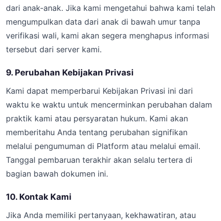
dari anak-anak. Jika kami mengetahui bahwa kami telah
mengumpulkan data dari anak di bawah umur tanpa
verifikasi wali, kami akan segera menghapus informasi
tersebut dari server kami.
9. Perubahan Kebijakan Privasi
Kami dapat memperbarui Kebijakan Privasi ini dari
waktu ke waktu untuk mencerminkan perubahan dalam
praktik kami atau persyaratan hukum. Kami akan
memberitahu Anda tentang perubahan signifikan
melalui pengumuman di Platform atau melalui email.
Tanggal pembaruan terakhir akan selalu tertera di
bagian bawah dokumen ini.
10. Kontak Kami
Jika Anda memiliki pertanyaan, kekhawatiran, atau