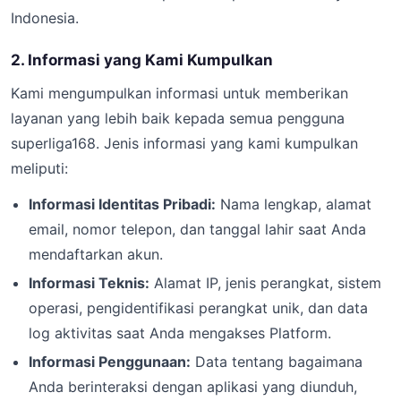
Indonesia.
2. Informasi yang Kami Kumpulkan
Kami mengumpulkan informasi untuk memberikan
layanan yang lebih baik kepada semua pengguna
superliga168. Jenis informasi yang kami kumpulkan
meliputi:
Informasi Identitas Pribadi:
Nama lengkap, alamat
email, nomor telepon, dan tanggal lahir saat Anda
mendaftarkan akun.
Informasi Teknis:
Alamat IP, jenis perangkat, sistem
operasi, pengidentifikasi perangkat unik, dan data
log aktivitas saat Anda mengakses Platform.
Informasi Penggunaan:
Data tentang bagaimana
Anda berinteraksi dengan aplikasi yang diunduh,